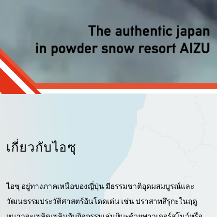
เกี่ยวกับไอซุ
ไอซุ อยู่ทางภาคเหนือของญี่ปุ่น มีธรรมชาติอุดมสมบูรณ์และ
วัฒนธรรมประวัติศาสตร์อันโดดเด่น เช่น ปราสาทสึรุกะในฤดู
หนาวจะเพลิดเพลินกับกิจกรรมเล่นหิมะด้วยพาวเดอร์สโนว์หรือ