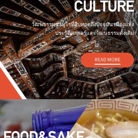
วัฒนธรรมซามูไรที่สืบทอดถึงปัจจุบัน เมืองแห่ง
ประวัติศาสตร์และวัฒนธรรมดั้งเดิม
READ MORE