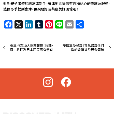
針對親子出遊的朋友或新手，會津地區提供有各種貼心的設施及服務。
這個冬季就到會津，和親朋好友共創美好回憶吧！
Facebook
X
LinkedIn
Tumblr
Pinterest
Line
Email
共
有
會津地區10大推薦餐廳！拉麵、
盡情享受粉雪！專為滑雪迷打
鄉土料理及日本酒等應有盡有
造的會津當季最夯體驗