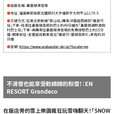
設施名稱：裏磐梯滑雪場
地址：福島縣耶麻郡北鹽原村大字檜原字大府平山1170-5
交通方式：從東北新幹線「郡山站」轉乘JR磐越西線到「豬苗代
站」下車。搭乘往裏磐梯高原的巴士約40分鐘在「裏磐梯湖畔渡假
村巴士站」下車，再轉乘往裏磐梯滑雪場的免費接駁巴士約15分
鐘。開車前往，走磐越自動車道出「豬苗代・磐梯高原IC」車程約30
分鐘
官網：
https://www.urabandai-ski.jp/?locale=en
不滑雪也能享受軟綿綿的粉雪！：EN
RESORT Grandeco
在飯店旁的雪上樂園瘋狂玩雪嗨翻天！「SNOW