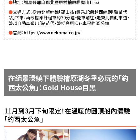
地址：福島縣耶麻郡北鹽原村檜原貓魔山1163
交通方式：從東北新幹線「郡山站」轉乘JR磐越西線到「豬苗代
站」下車，再改搭乘計程車約30分鐘。開車前往，走東北自動車道・
磐越自動車道出「豬苗代・磐梯高原IC」，車程約35分鐘
官網：
https://www.nekoma.co.jp/
在絕景環繞下體驗檜原湖冬季必玩的「釣
西太公魚」：Gold House目黑
11月到3月下旬限定！在溫暖的圓頂船內體驗
「釣西太公魚」