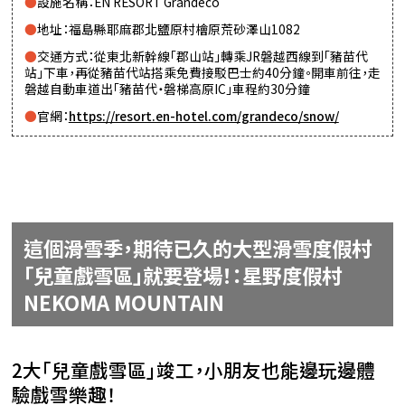
設施名稱：EN RESORT Grandeco
地址：福島縣耶麻郡北鹽原村檜原荒砂澤山1082
交通方式：從東北新幹線「郡山站」轉乘JR磐越西線到「豬苗代
站」下車，再從豬苗代站搭乘免費接駁巴士約40分鐘。開車前往，走
磐越自動車道出「豬苗代・磐梯高原IC」車程約30分鐘
官網：
https://resort.en-hotel.com/grandeco/snow/
這個滑雪季，期待已久的大型滑雪度假村
「兒童戲雪區」就要登場！：星野度假村
NEKOMA MOUNTAIN
2大「兒童戲雪區」竣工，小朋友也能邊玩邊體
驗戲雪樂趣！