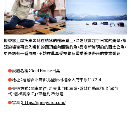
搭乘雪上摩托車奔馳在結冰的檜原湖上，沿途欣賞超乎日常的美景，抵
達釣場後再進入暖和的圓頂船內體驗釣魚。品嚐新鮮現釣的西太公魚，
更是別有一番風味。不妨在此享受視覺及當季美味帶來的雙重饗宴。
設施名稱：Gold House目黑
地址：福島縣耶麻郡北鹽原村檜原大府平原1172-4
交通方式：開車前往，走東北自動車道・磐越自動車道出「豬苗
代・磐梯高原IC」，車程約25分鐘
官網：
https://gmeguro.com/