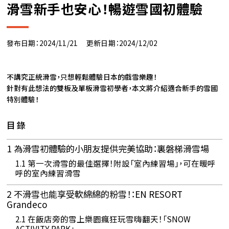
滑雪新手也安心！暢遊雪國初體驗
發布日期：2024/11/21
更新日期：2024/12/02
不講究正統滑雪，只想輕鬆體驗日本的戲雪樂趣！
針對有此想法的雙板及單板滑雪初學者，本文將介紹適合新手的雪國
特別體驗！
目錄
1
為滑雪初體驗的小朋友提供完美協助：裏磐梯滑雪場
1.1
第一次滑雪的最佳選擇！附設「室內練習場」，可在暖呼
呼的室內練習滑雪
2
不滑雪也能享受軟綿綿的粉雪！：EN RESORT
Grandeco
2.1
在飯店旁的雪上樂園瘋狂玩雪嗨翻天！「SNOW
ACTIVITY PARK」